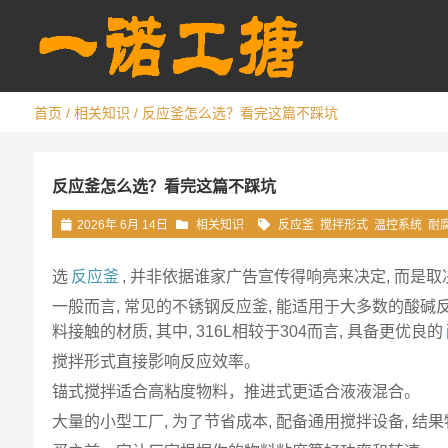
首页
/
相关知识
/ 反应釜怎么选？看完这篇不踩坑
反应釜怎么选？看完这篇不踩坑
2026年 6月 14日
相关知识
反应釜
搅拌形式
温控系统
耐
选
反应釜
, 并非依据谁家广告宣传得响亮来决定, 而是
一般而言, 常见的不锈钢反应釜, 能适用于大多数的酸碱反
料接触的材质, 其中, 316L相较于304而言, 具备更优良的
搅拌形式直接影响反应效率。
锚式搅拌适合高粘度物料，推进式更适合液液混合。
大量的小型工厂, 为了节省成本, 配备通用搅拌设备, 结