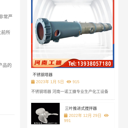
非常严
之前所
产品的
不锈钢塔器
搪
2023年 1月 5日
915
2
不锈钢塔器 河南一诺工搪专业生产化工设备
河
釜
备，
。
三叶推进式搅拌器
2022年 12月 29日
991