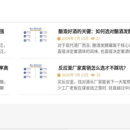
蚀强
酿造好酒的关键：如何选对酿酒发
2026年 7月 12日
27
泛，
对于现代酒厂而言, 酿酒发酵罐属于核心设
泛，
直接决定着酒体的风味, 也直接决定着酒
别适
量。 诸多新手常常错误地认为, 只要原
合的搪
能够酿出好酒, 实际上, 温度控制的精准程
率高
反应釜厂家直销怎么选才不踩坑？
进而
拌的均匀程度以及材质的卫生标准, 才是
2026年 7月 13日
23
.
门槛。 倘若选错了设备, 那么不但...
展，
买反应釜，找对源头厂家能省下一大笔预
攀
少工厂老板在谋省钱之策时, 径直越过中间
产的企
而寻觅那源头性的生产基地。 这不仅意
场里
更透明，还能在定制规格上拥有更多话语
业在
究, 那设备属于会被长期运用的资产, 前
.
的投入会直接对后期的运营成本造...