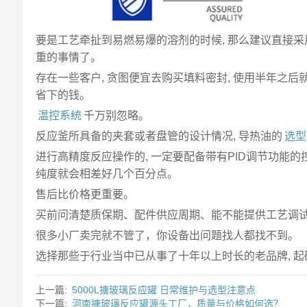
要是工艺牵扯到易燃易爆的溶剂的时候, 那么建议直接采
重的事情了。
存在一些客户, 贪图便宜去购买填料密封, 使用半年之后
省下的钱。
温控系统
千万别忽略。
反应釜所具备的夹套或者盘管的设计情况, 导热油的
选型
进行高精度反应操作的, 一定要配备带有PID调节功能的控
纯度就会相差好几个百分点。
售后比价格更重要。
买前问清楚质保期、配件供应周期、能不能提供工艺调
很多小厂卖完就不管了，你设备出问题找人都找不到。
选择那些于行业当中已从事了十年以上时长的老品牌, 起
上一篇:
5000L搪玻璃反应罐 日常维护与选型注意点
下一篇:
河南搪玻璃反应罐源头工厂，质量与价格如何选？