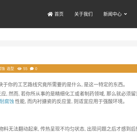
关于我们
新闻中心
首页
腐蚀
选型
55
0
取决于你的工艺路线究竟所需要的是什么, 是这一特定的东西。
应, 然而, 若你所从事的是精细化工或者制药领域, 那么就必须
耐腐蚀
性能, 而内衬搪瓷的反应釜, 则适宜应用于强酸环境。
果物料无法翻动起来, 传热呈现不均匀状态, 出现问题之后才感到