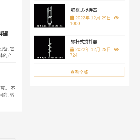
锚框式搅拌器
2022年 12月 29日
1000
酵罐
螺杆式搅拌器
备, 它
2022年 12月 29日
724
体的产
料优良就
度, 搅
查看全部
暗藏的
算。 不
商, 转
味着价格
权。 终
期所支出