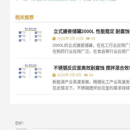
相关推荐
立式搪瓷储罐2000L 性能稳定 耐腐
2026年 5月 21日
65
2000L的立式搪瓷储罐，在化工行业应用广
在制药行业应用广泛，在食品等行业应用广
特别适宜用来存储酸碱这类腐蚀性介质，特
宜用来存储溶剂这类腐蚀性介质。 紧密结
不锈钢反应釜高效耐腐蚀 搅拌混合效
瓷层与钢基体，能够有效地抵御化学侵蚀，
2026年 5月 8日
84
延长设备的使用寿命。 设计的容量为2000..
新能源产业高速发展，精细化工产业高速发
在此情况下，不锈钢搅拌反应釜的需求持续
升。 起于2026年，超220家搞化工原料生
业，纷纷都集中停止报价。这一状况致使市
关键原料出现缺货情形，进而让设备生产企
生产历程中，对反应釜的工艺稳定性提出了..
您好！