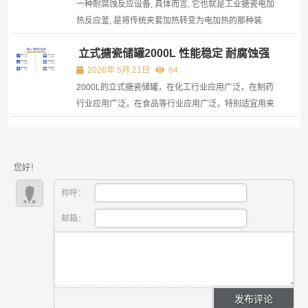
性。这种...
一种耐腐蚀反应设备, 具体而言, 它也就是工业搪瓷电加
热反应釜, 是将传统夹套加热转变为电加热的那种装
置。 许多化工厂, 以及医药中间体车间, 一旦提及加热,
立式搪瓷储罐2000L 性能稳定 耐腐蚀强
脑海之中首先所想的便是蒸汽锅炉。然而, 实际上电加
热的反应釜, 于环保层面以及控温精度方面, 反而具备着
2026年 5月 21日
64
更...
2000L的立式搪瓷储罐，在化工行业应用广泛，在制药
行业应用广泛，在食品等行业应用广泛，特别适宜用来
存储酸碱这类腐蚀性介质，特别适宜用来存储溶剂这类
腐蚀性介质。 紧密结合的搪瓷层与钢基体，能够有效地
抵御化学侵蚀，进而延长设备的使用寿命。 设计的容量
您好！
为2000...
称呼：
邮箱：