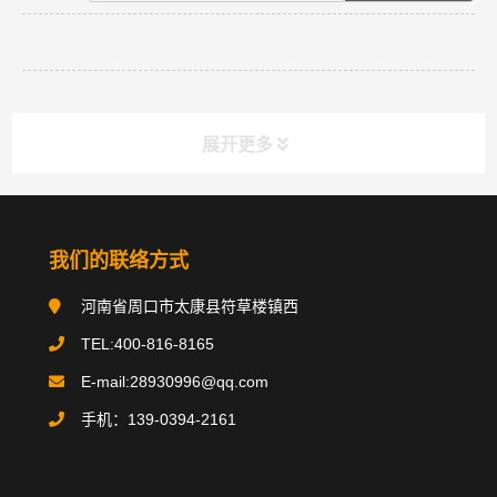
展开更多
分类导航
NAV
我们的联络方式
河南省周口市太康县符草楼镇西
搪玻璃反应釜
TEL:400-816-8165
搪玻璃贮罐
E-mail:28930996@qq.com
手机：139-0394-2161
碳钢类设备
不锈钢类设备