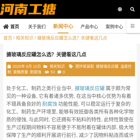
新闻中心
关于我们
产品中心
案例中心
联系
首页
首页
/
相关知识
/ 搪玻璃反应罐怎么选？关键看这几点
搪玻璃反应罐怎么选？关键看这几点
2026年 6月 10日
相关知识
搅拌桨装配
搪玻璃反应罐
温度控
制
瓷釉质量
耐腐蚀
53
0
处于化工、制药之类行业当中,
搪玻璃反应罐
属于颇为常
见的一种设备, 它有着诸多优势, 在这当中核心优势为有着
不错具备良好的
耐腐蚀
功能性能, 可以稳定运行于复杂的
化工、制药生产环境里, 能够有效抵御各类所有各种化学物
质的侵蚀, 与此同时, 它还拥有不粘料的特性, 此特性致使在
生产过程期间物料不容易便于不易附着在罐体内部, 极大地
保障了生产的顺利开展进行前行, 减少了因物料粘连而或许