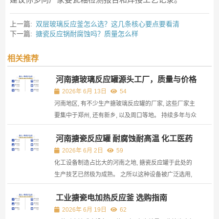
上一篇:
双层玻璃反应釜怎么选？这几条核心要点要看清
下一篇:
搪瓷反应锅耐腐蚀吗？质量怎么样
相关推荐
河南搪玻璃反应罐源头工厂，质量与价格
如何选？
2026年 6月 13日
54
河南地区, 有不少生产搪玻璃反应罐的厂家, 这些厂家主
要集中于郑州, 还有新乡, 以及周口等地。 持续多年与众
多工厂有业务往来, 察觉到不少客户一开始接触就询问
河南搪瓷反应罐 耐腐蚀耐高温 化工医药
价钱, 实际上这样做极易陷入陷阱。 搪玻璃反应罐的关
行业优选设备
键所在是搪瓷层的附着力, 以及搪瓷层的耐腐蚀性, 这...
2026年 6月 2日
59
化工设备制造占比大的河南之地, 搪瓷反应罐于此处的
生产技艺已然极为成熟。 之所以这种设备被广泛选用,
关键在于它巧妙地结合了金属强度与搪瓷耐腐蚀特性。
工业搪瓷电加热反应釜 选购指南
金属之高强度让其得以承受较大压力与外力冲击, 另外
搪瓷耐腐蚀特性确保设备面对各种化学环境时的稳定
2026年 6月 19日
62