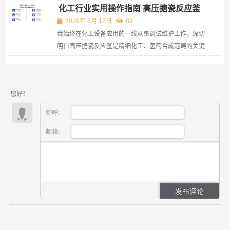
化工行业实用操作指南 高压搪瓷反应釜
品，具有金属材料的强度和刚度，非金属无机物质的美
运维选型要点详解
观、光滑、耐腐蚀等特点。
2026年 5月 12日
89
我始终在化工设备应用的一线从事调试维护工作，深切
明白高压搪瓷反应釜是精细化工、医药合成范畴的关键
利器，它不但能够抵挡强腐蚀介质的侵害，而且还能在
高压的工况状况下维持反应的平稳推进。 当下年份里，
诸多呈中小型规模的精细化工企业，顺着行业设备更新
您好！
的那股...
称呼：
邮箱：