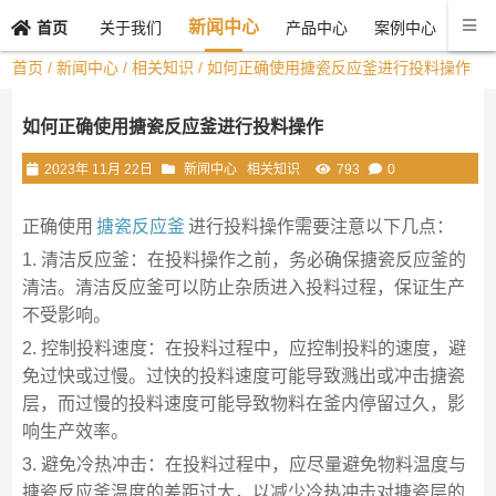
新闻中心
关于我们
产品中心
案例中心
联系
首页
首页
/
新闻中心
/
相关知识
/ 如何正确使用搪瓷反应釜进行投料操作
如何正确使用搪瓷反应釜进行投料操作
2023年 11月 22日
新闻中心
相关知识
793
0
正确使用
搪瓷反应釜
进行投料操作需要注意以下几点：
1. 清洁反应釜：在投料操作之前，务必确保搪瓷反应釜的
清洁。清洁反应釜可以防止杂质进入投料过程，保证生产
不受影响。
2. 控制投料速度：在投料过程中，应控制投料的速度，避
免过快或过慢。过快的投料速度可能导致溅出或冲击搪瓷
层，而过慢的投料速度可能导致物料在釜内停留过久，影
响生产效率。
3. 避免冷热冲击：在投料过程中，应尽量避免物料温度与
搪瓷反应釜温度的差距过大，以减少冷热冲击对搪瓷层的