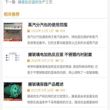
下一篇:
搪瓷反应釜的生产工艺
相关推荐
蒸汽分汽包的使用范围
2023年 11月 1日
858
蒸汽分汽包通常用于蒸汽系统中，特别是在锅炉和蒸汽
系统等设备中。它的主要功能是防止过多的水或蒸汽进
入系统中，以保持系统的稳定性和安全性。
搪玻璃电加热反应釜 不锈钢内衬耐腐
蚀，电加热控温准
2026年 6月 27日
33
有种叫搪玻璃电加热反应釜的物体, 其结构相当特别, 它
是于不锈钢制成的釜体的内部，用心烧制了一层玻璃釉,
这层玻璃釉有着重大意义, 致使反应釜拥有了特殊性能,
搪玻璃容器产品概述
一方面, 它可以承受一定压力, 给各类化学反应提供稳定
环境, 另一方面, 它不怕强酸强碱侵蚀, 能在复杂化...
2023年 5月 18日
805
搪瓷的生产和应用历史已很悠久，搪瓷是由非金属无机
物质在高温条件下采用搪烧的方法，施涂在金属基体材
料上而形成的一种玻璃状瓷层，并与金属紧密结合的制