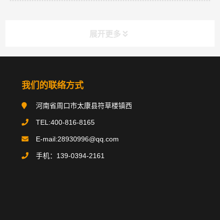
展开更多
分类导航
NAV
我们的联络方式
河南省周口市太康县符草楼镇西
搪玻璃反应釜
TEL:400-816-8165
搪玻璃贮罐
E-mail:28930996@qq.com
手机：139-0394-2161
碳钢类设备
不锈钢类设备
换热器/冷凝器