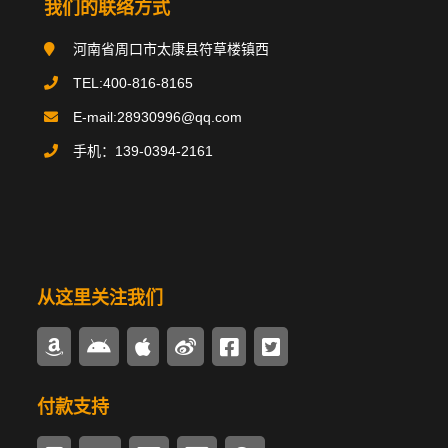
我们的联络方式
搪玻璃反应釜
河南省周口市太康县符草楼镇西
搪玻璃贮罐
TEL:400-816-8165
E-mail:28930996@qq.com
碳钢类设备
手机：139-0394-2161
不锈钢类设备
换热器/冷凝器
搪玻璃管件
从这里关注我们
多样式搅拌器
密封驱动装置
付款支持
锅炉辅机