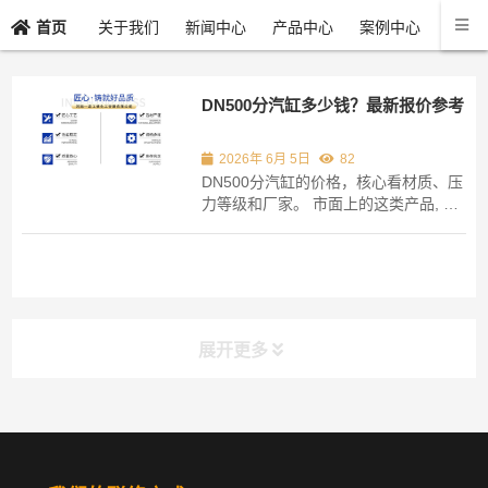
关于我们
新闻中心
产品中心
案例中心
联系
首页
DN500分汽缸多少钱？最新报价参考
2026年 6月 5日
82
DN500分汽缸的价格，核心看材质、压
力等级和厂家。 市面上的这类产品, 依
据碳钢或者不锈钢制成, 其工作压力处
于1.0MPa至6.4MPa这个范围之内, 并
且, 不同的款式价格差异相当大。 买之
前要确认好自己项目的工况参数，不然
报价不准。 就材质成本而言, 碳钢材质
的DN500分...
展开更多
分类导航
NAV