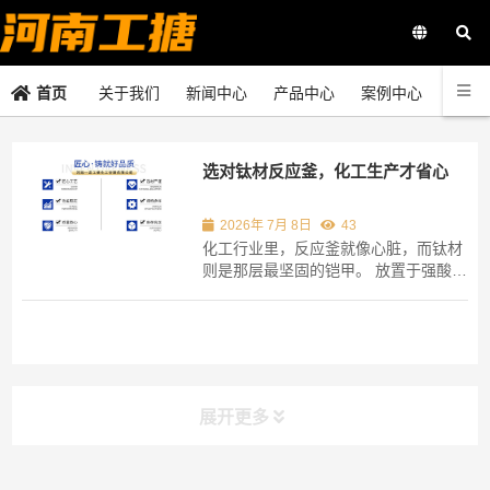
关于我们
新闻中心
产品中心
案例中心
联系
首页
选对钛材反应釜，化工生产才省心
2026年 7月 8日
43
化工行业里，反应釜就像心脏，而钛材
则是那层最坚固的铠甲。 放置于强酸强
碱这般极端腐蚀的环境当中, 传统的不
锈钢常常难以支撑超过几个月的时间便
会出现穿孔进而发生泄漏的状况, 不但
维修所需的成本极其高昂, 而且还会带
来极大的安全方面的隐患。 钛材反应
釜, 因其...
展开更多