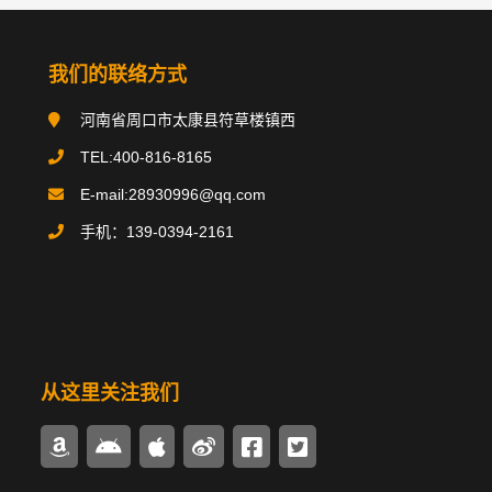
分类导航
NAV
我们的联络方式
搪玻璃反应釜
河南省周口市太康县符草楼镇西
搪玻璃贮罐
TEL:400-816-8165
E-mail:28930996@qq.com
碳钢类设备
手机：139-0394-2161
不锈钢类设备
换热器/冷凝器
搪玻璃管件
从这里关注我们
多样式搅拌器