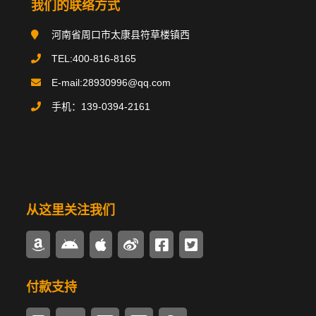
我们的联络方式
搪玻璃反应釜
河南省周口市太康县符草楼镇西
搪玻璃贮罐
TEL:400-816-8165
E-mail:28930996@qq.com
碳钢类设备
手机：139-0394-2161
不锈钢类设备
换热器/冷凝器
搪玻璃管件
从这里关注我们
多样式搅拌器
密封驱动装置
付款支持
锅炉辅机