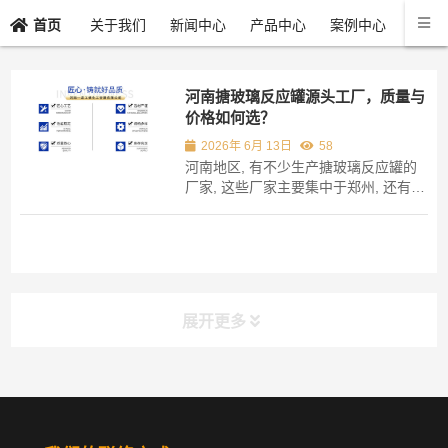
关于我们
新闻中心
产品中心
案例中心
联系
首页
河南搪玻璃反应罐源头工厂，质量与
价格如何选？
2026年 6月 13日
58
河南地区, 有不少生产搪玻璃反应罐的
厂家, 这些厂家主要集中于郑州, 还有新
乡, 以及周口等地。 持续多年与众多工
厂有业务往来, 察觉到不少客户一开始
接触就询问价钱, 实际上这样做极易陷
入陷阱。 搪玻璃反应罐的关键所在是搪
瓷层的附着力, 以及搪瓷层的耐腐蚀性,
这...
展开更多
分类导航
NAV