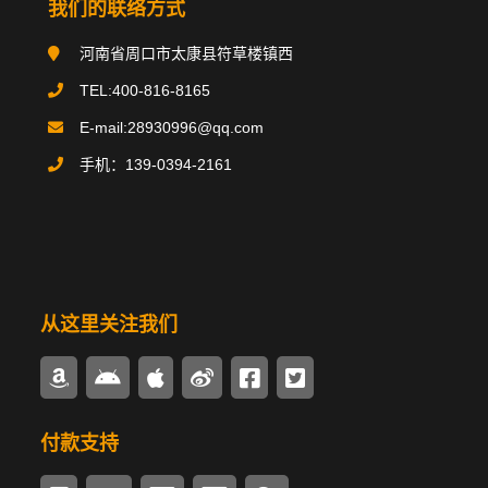
我们的联络方式
搪玻璃反应釜
河南省周口市太康县符草楼镇西
搪玻璃贮罐
TEL:400-816-8165
E-mail:28930996@qq.com
碳钢类设备
手机：139-0394-2161
不锈钢类设备
换热器/冷凝器
搪玻璃管件
从这里关注我们
多样式搅拌器
密封驱动装置
付款支持
锅炉辅机