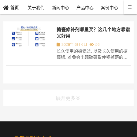
关于我们
新闻中心
产品中心
案例中心
联系
首页
搪瓷修补剂哪里买？这几个地方靠谱
又好用
2026年 6月 6日
56
长久使用的搪瓷盆, 以及长久使用的搪
瓷锅, 难免会出现磕碰致使瓷掉落的情
况，想要进行修补, 却不清楚到哪里去
购买修补剂。 实际上, 可供挑选的范畴
相较广泛, 形形色色的类别丰富多彩。
重点在于能够精确地找寻到符合自身家
庭日常运用需求的类别, 需防止出现买
错的状况...
展开更多
分类导航
NAV