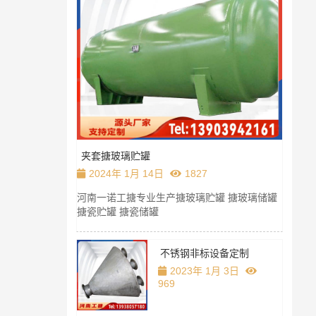
光
2
光
反
比
况
大
夹套搪玻璃贮罐
对
提高。
2024年 1月 14日
1827
河南一诺工搪专业生产搪玻璃贮罐 搪玻璃储罐
搪瓷贮罐 搪瓷储罐
不锈钢非标设备定制
2023年 1月 3日
969