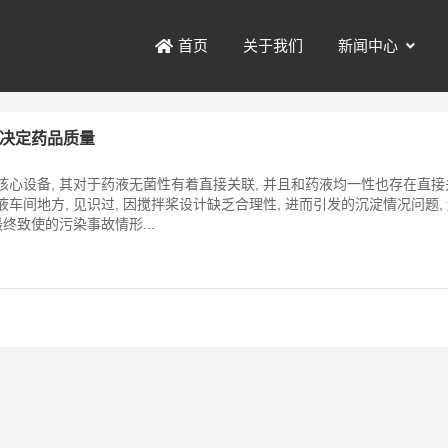
关于我们
新闻中心
首页
节决定药品质量
核心设备, 其对于药液无菌性有着直接关联, 并且和药液均一性也存在直
液车间地方, 见识过, 因搅拌桨设计缺乏合理性, 进而引发的沉淀情况问题,
最终致使的污染事故情形...