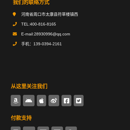
我们的联络方式
搪玻璃反应釜
河南省周口市太康县符草楼镇西
搪玻璃贮罐
TEL:400-816-8165
E-mail:28930996@qq.com
碳钢类设备
手机：139-0394-2161
不锈钢类设备
换热器/冷凝器
搪玻璃管件
从这里关注我们
多样式搅拌器
密封驱动装置
付款支持
锅炉辅机