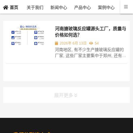
关于我们
新闻中心
产品中心
案例中心
联系
首页
河南搪玻璃反应罐源头工厂，质量与
价格如何选？
2026年 6月 13日
54
河南地区, 有不少生产搪玻璃反应罐的
厂家, 这些厂家主要集中于郑州, 还有新
乡, 以及周口等地。 持续多年与众多工
厂有业务往来, 察觉到不少客户一开始
接触就询问价钱, 实际上这样做极易陷
入陷阱。 搪玻璃反应罐的关键所在是搪
瓷层的附着力, 以及搪瓷层的耐腐蚀性,
这...
展开更多
分类导航
NAV