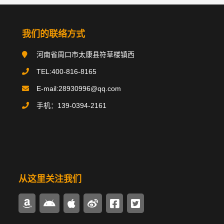
分类导航
NAV
我们的联络方式
搪玻璃反应釜
河南省周口市太康县符草楼镇西
搪玻璃贮罐
TEL:400-816-8165
E-mail:28930996@qq.com
碳钢类设备
手机：139-0394-2161
不锈钢类设备
换热器/冷凝器
搪玻璃管件
从这里关注我们
多样式搅拌器