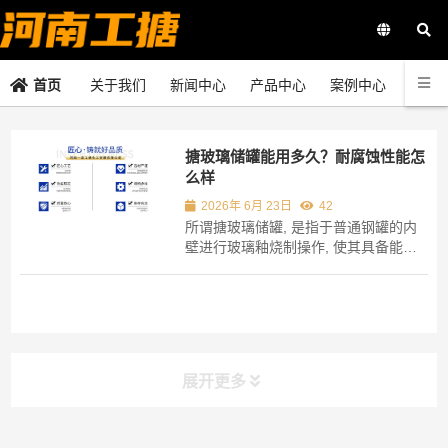
关于我们
新闻中心
产品中心
案例中心
联系
首页
搪玻璃储罐能用多久？耐腐蚀性能怎
么样
2026年 6月 23日
42
所谓搪玻璃储罐, 是指于普通钢罐的内
壁进行玻璃釉烧制操作, 使其具备能够
承受压力以及耐受强酸强碱腐蚀两种能
力之物 , 这就是实际情况。 此设备于化
工领域、医药领域以及农药行业应用最
为频繁, 特别是在应对盐酸、硫酸、有
机溶剂这类具有腐蚀作用之介质时, 搪
玻璃层...
展开更多