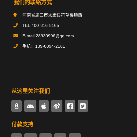
我们的联络方式
搪玻璃反应釜
河南省周口市太康县符草楼镇西
搪玻璃贮罐
TEL:400-816-8165
E-mail:28930996@qq.com
碳钢类设备
手机：139-0394-2161
不锈钢类设备
换热器/冷凝器
搪玻璃管件
从这里关注我们
多样式搅拌器
密封驱动装置
付款支持
锅炉辅机