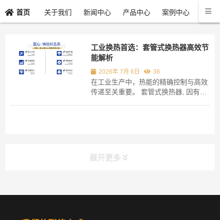
关于我们
新闻中心
产品中心
案例中心
联系
首页
工业换热首选：套管式换热器高效节
能解析
2026年 7月 6日
36
在工业生产中，热能的精确控制与高效
传递至关重要。 套管式换热器, 因有着
独特的结构优势, 从而成了诸多工厂用
于优化工艺流程的核心设备。 它是由两
根直径不一样的同心圆管构成的, 冷流
体与热流体于环隙以及内管之中进行逆
向流动, 这般的设计极大地提高了传热
效率, ...
展开更多
分类导航
NAV