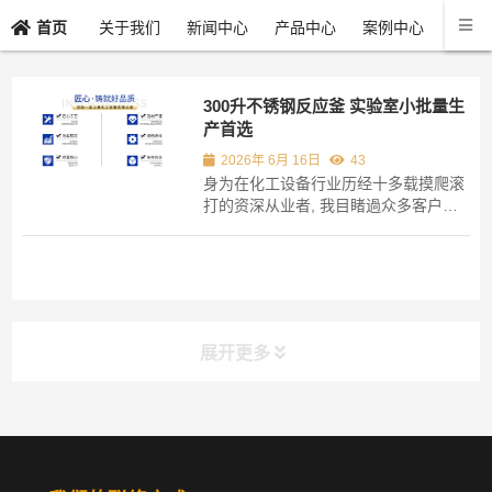
关于我们
新闻中心
产品中心
案例中心
联系
首页
300升不锈钢反应釜 实验室小批量生
产首选
2026年 6月 16日
43
身为在化工设备行业历经十多载摸爬滚
打的资深从业者, 我目睹過众多客户于
选购300升不锈钢反应釜之际误入歧
途。 这个有着特定规格的设备, 并非是
实验室所拥有的那种迷你款式, 也不是
大型工厂里堪称庞然大物般个头硕大的
类型, 它恰好处于两者之间的那种状态,
刚刚好适...
展开更多
分类导航
NAV