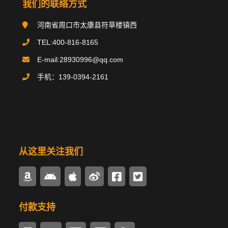
我们的联络方式
搪玻璃反应釜
河南省周口市太康县符草楼镇西
搪玻璃贮罐
TEL:400-816-8165
E-mail:28930996@qq.com
碳钢类设备
手机：139-0394-2161
不锈钢类设备
换热器/冷凝器
搪玻璃管件
从这里关注我们
多样式搅拌器
密封驱动装置
付款支持
锅炉辅机